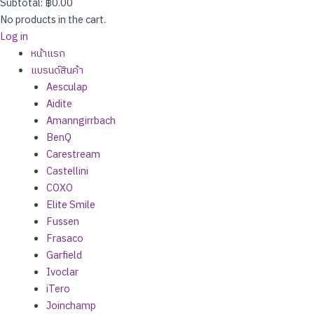
Subtotal:
฿
0.00
No products in the cart.
Log in
หน้าแรก
แบรนด์สินค้า
Aesculap
Aidite
Amanngirrbach
BenQ
Carestream
Castellini
COXO
Elite Smile
Fussen
Frasaco
Garfield
Ivoclar
iTero
Joinchamp