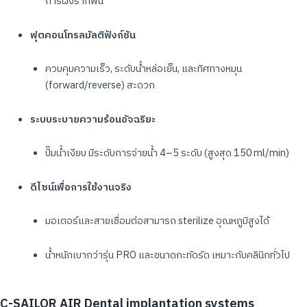
การฝังรากฟัน
ฟุตคอนโทรลมัลติฟังก์ชัน
ควบคุมความเร็ว, ระดับน้ำหล่อเย็น, และทิศทางหมุน
(forward/reverse) สะดวก
ระบบระบายความร้อนอัจฉริยะ
ปั๊มน้ำเงียบ มีระดับการจ่ายน้ำ 4–5 ระดับ (สูงสุด 150 ml/min)
ดีไซน์เพื่อการใช้งานจริง
มอเตอร์และสายเชื่อมต่อสามารถ sterilize อุณหภูมิสูงได้
น้ำหนักเบากว่ารุ่น PRO และขนาดกะทัดรัด เหมาะกับคลินิกทั่วไป
C-SAILOR AIR Dental implantation systems