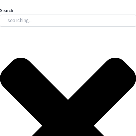
เครื่อง
Skip
ฝัง
to
Search
รากฟัน
content
เทียม
COXO
รุ่น
C-
SAILOR
AIR
quantity