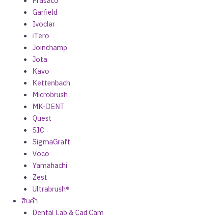
Frasaco
Garfield
Ivoclar
iTero
Joinchamp
Jota
Kavo
Kettenbach
Microbrush
MK-DENT
Quest
SIC
SigmaGraft
Voco
Yamahachi
Zest
Ultrabrush®
สินค้า
Dental Lab & Cad Cam