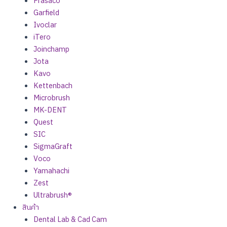
Frasaco
Garfield
Ivoclar
iTero
Joinchamp
Jota
Kavo
Kettenbach
Microbrush
MK-DENT
Quest
SIC
SigmaGraft
Voco
Yamahachi
Zest
Ultrabrush®
สินค้า
Dental Lab & Cad Cam