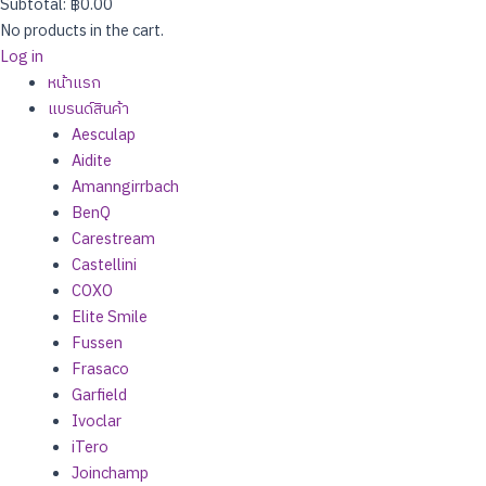
Subtotal:
฿
0.00
No products in the cart.
Log in
หน้าแรก
แบรนด์สินค้า
Aesculap
Aidite
Amanngirrbach
BenQ
Carestream
Castellini
COXO
Elite Smile
Fussen
Frasaco
Garfield
Ivoclar
iTero
Joinchamp