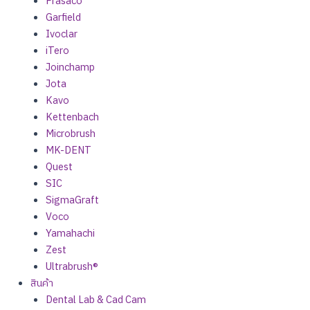
Frasaco
Garfield
Ivoclar
iTero
Joinchamp
Jota
Kavo
Kettenbach
Microbrush
MK-DENT
Quest
SIC
SigmaGraft
Voco
Yamahachi
Zest
Ultrabrush®
สินค้า
Dental Lab & Cad Cam