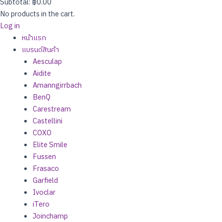
Subtotal:
฿
0.00
No products in the cart.
Log in
หน้าแรก
แบรนด์สินค้า
Aesculap
Aidite
Amanngirrbach
BenQ
Carestream
Castellini
COXO
Elite Smile
Fussen
Frasaco
Garfield
Ivoclar
iTero
Joinchamp