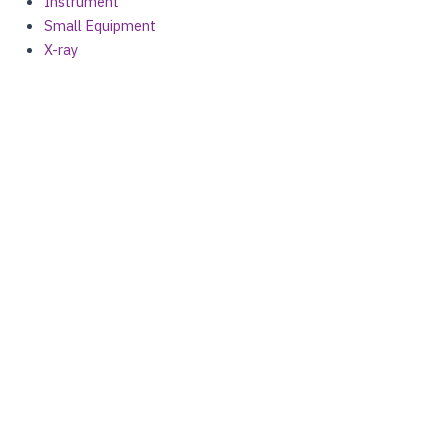
Instrument
Small Equipment
X-ray